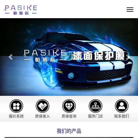
切
换
Previous
Nex
导
航
报价系统
质保录入
质保查询
服务门店
联系我们
我们的产品