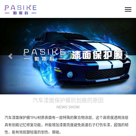
切
换
Previous
Nex
导
航
汽车漆面保护膜抗划痕的原因
NEWS SHOW
汽车漆面保护膜TPU材质表面有一层特殊的聚合物涂层，这个高密度透明涂层
具有划痕记忆修复功能，并能增加漆面亮度避免高速石子打伤车漆，超强的韧
性，能有效抵御轻度的划伤、擦碰。