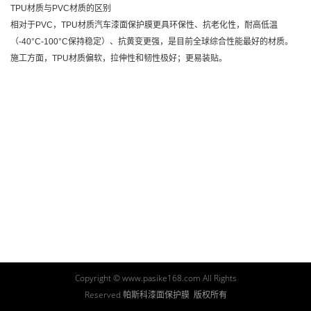
TPU材质与PVC材质的区别
相对于PVC，TPU材质汽车漆面保护膜更具环保性、抗老化性，耐高低温
（-40°C-100°C保持稳定）、抗黄变更强，是目前全球综合性能最好的材质。
施工方面，TPU材质偏软，拉伸性和韧性极好；更易装贴。
Copyright © www.pasike168.com All Rights
Reserved 帕斯科漆面保护膜 版权所有