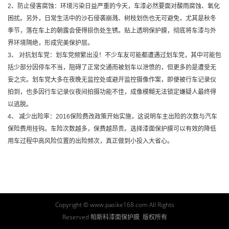
2、防止侵害腐蚀：环境污染日益严重的今天，车漆必然要面对酸雨腐蚀、氧化
困扰。另外，日常生活中的沙石侵袭崩溅、树枝划伤也无可避免，尤其是秋冬
季节，落在车上的朝露会使得损伤处生锈。贴上透明保护膜，彻底将车漆与外
界环境隔绝，形成完美保护层。
3、 对抗划车党：划车党频繁出没！不少车友可能都遭遇过划车党，其中可能包
括少部分因停车不当，阻碍了正常交通而被划车以泄愤的，但更多的是遭受无
妄之灾。划车党大多在夜晚无监控处或避开监控摄像作案，即便被行车记录仪
拍到，也多因行车记录仪夜间拍摄功能不佳，成像模糊无法锁定嫌疑人最终得
以逃脱。
4、 减少出险率：2016保险费改政策开始实施，这说明车主出险的次数与汽车
保险费用挂钩。车险次数越多，保费越昂贵。选择漆面保护膜可以有效的降低
用车过程中高风险位置的出险频次，真正做到小投入大省心。
Copyright © www.pasike168.com All Rights
Reserved 帕斯科漆面保护膜 版权所有