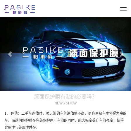
切
换
Previous
Nex
导
航
漆面保护膜有贴的必要吗？
NEWS SHOW
1、 保值：二手车评估时，喷过漆的车普遍估值不高，很容易被车主怀疑为事故
车。而透明保护膜在完美保护原厂车漆的同时，能大幅度提升车漆亮度，使得
实用性与美观性并存。